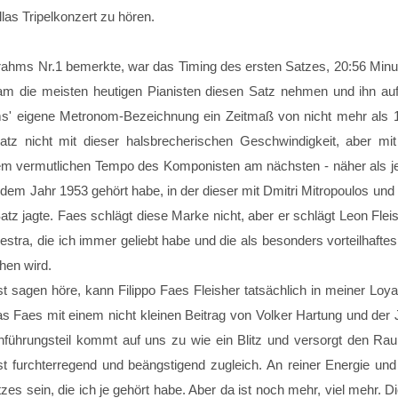
las Tripelkonzert zu hören.
rahms Nr.1 bemerkte, war das Timing des ersten Satzes, 20:56 Minu
am die meisten heutigen Pianisten diesen Satz nehmen und ihn au
' eigene Metronom-Bezeichnung ein Zeitmaß von nicht mehr als 17
z nicht mit dieser halsbrecherischen Geschwindigkeit, aber mit
dem vermutlichen Tempo des Komponisten am nächsten - näher als jed
dem Jahr 1953 gehört habe, in der dieser mit Dmitri Mitropoulos un
tz jagte. Faes schlägt diese Marke nicht, aber er schlägt Leon Flei
stra, die ich immer geliebt habe und die als besonders vorteilhafte
hen wird.
t sagen höre, kann Filippo Faes Fleisher tatsächlich in meiner Loya
s Faes mit einem nicht kleinen Beitrag von Volker Hartung und der
führungsteil kommt auf uns zu wie ein Blitz und versorgt den Raum
t furchterregend und beängstigend zugleich. An reiner Energie und 
zes sein, die ich je gehört habe. Aber da ist noch mehr, viel mehr. Die