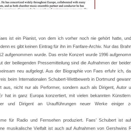
Faes ist ein Pianist, von dem ich vorher noch nie gehört hatte, un
denn es gibt keinen Eintrag für ihn im Fanfare-Archiv. Nur das Brahm
2012 aufgenommen wurde. Das erste Konzert wurde 1996 aufgenomme
aut der beiliegenden Pressemitteilung sind die Aufnahmen der beid
einsam neu aufgelegt. Aus der Biographie von Faes erfuhr ich, d
eis beim Internationalen Schubert-Wettbewerb in Dortmund gewann. 
rt aus, nicht nur als Performer, sondern auch als Dirigent, Autor
 Er hat in ganz Europa konzertiert, mit vielen bekannten Künstle
er und Dirigent an Uraufführungen neuer Werke einiger ze
me für Radio und Fernsehen produziert. Faes’ Schubert ist a
ine musikalische Vielfalt ist auch auf Aufnahmen von Gershwins