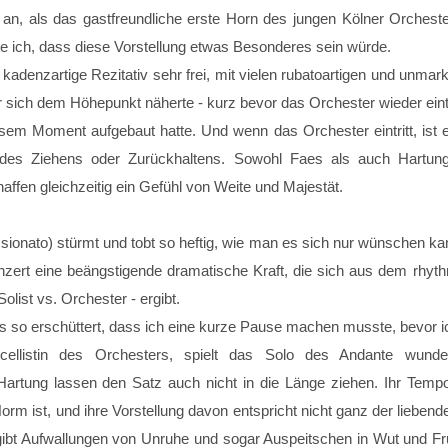
, als das gastfreundliche erste Horn des jungen Kölner Orchest
te ich, dass diese Vorstellung etwas Besonderes sein würde.
adenzartige Rezitativ sehr frei, mit vielen rubatoartigen und unmar
sich dem Höhepunkt näherte - kurz bevor das Orchester wieder eintra
em Moment aufgebaut hatte. Und wenn das Orchester eintritt, ist 
des Ziehens oder Zurückhaltens. Sowohl Faes als auch Hartung 
affen gleichzeitig ein Gefühl von Weite und Majestät.
sionato) stürmt und tobt so heftig, wie man es sich nur wünschen k
ert eine beängstigende dramatische Kraft, die sich aus dem rhy
list vs. Orchester - ergibt.
 so erschüttert, dass ich eine kurze Pause machen musste, bevor ich
cellistin des Orchesters, spielt das Solo des Andante wund
Hartung lassen den Satz auch nicht in die Länge ziehen. Ihr Tempo 
Norm ist, und ihre Vorstellung davon entspricht nicht ganz der lieb
s gibt Aufwallungen von Unruhe und sogar Auspeitschen in Wut und Fru