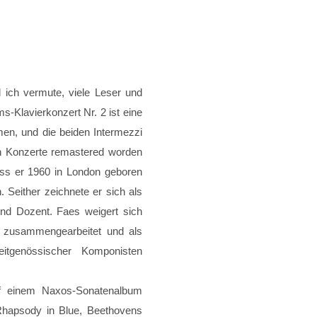
d ich vermute, viele Leser und
s-Klavierkonzert Nr. 2 ist eine
n, und die beiden Intermezzi
en Konzerte remastered worden
ass er 1960 in London geboren
Seither zeichnete er sich als
 und Dozent. Faes weigert sich
rn zusammengearbeitet und als
itgenössischer Komponisten
uf einem Naxos-Sonatenalbum
 Rhapsody in Blue, Beethovens