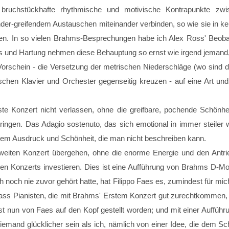
d bruchstückhafte rhythmische und motivische Kontrapunkte zw
nander-greifendem Austauschen miteinander verbinden, so wie sie in k
rden. In so vielen Brahms-Besprechungen habe ich Alex Ross' Beoba
 und Hartung nehmen diese Behauptung so ernst wie irgend jemand, 
rschein - die Versetzung der metrischen Niederschläge (wo sind di
schen Klavier und Orchester gegenseitig kreuzen - auf eine Art und
te Konzert nicht verlassen, ohne die greifbare, pochende Schönh
ringen. Das Adagio sostenuto, das sich emotional in immer steiler 
nem Ausdruck und Schönheit, die man nicht beschreiben kann.
weiten Konzert übergehen, ohne die enorme Energie und den Antri
en Konzerts investieren. Dies ist eine Aufführung von Brahms D-Mol
h noch nie zuvor gehört hatte, hat Filippo Faes es, zumindest für mic
ass Pianisten, die mit Brahms' Erstem Konzert gut zurechtkommen,
t nun von Faes auf den Kopf gestellt worden; und mit einer Aufführ
iemand glücklicher sein als ich, nämlich von einer Idee, die dem Schr