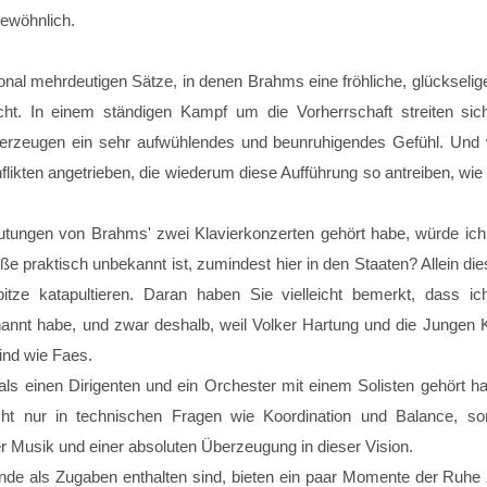
gewöhnlich.
ional mehrdeutigen Sätze, in denen Brahms eine fröhliche, glücksel
t. In einem ständigen Kampf um die Vorherrschaft streiten sich 
d erzeugen ein sehr aufwühlendes und beunruhigendes Gefühl. Und
likten angetrieben, die wiederum diese Aufführung so antreiben, wie 
tungen von Brahms' zwei Klavierkonzerten gehört habe, würde ich
öße praktisch unbekannt ist, zumindest hier in den Staaten? Allein diese
itze katapultieren. Daran haben Sie vielleicht bemerkt, dass i
nnt habe, und zwar deshalb, weil Volker Hartung und die Jungen K
ind wie Faes.
mals einen Dirigenten und ein Orchester mit einem Solisten gehört h
cht nur in technischen Fragen wie Koordination und Balance, son
r Musik und einer absoluten Überzeugung in dieser Vision.
Ende als Zugaben enthalten sind, bieten ein paar Momente der R